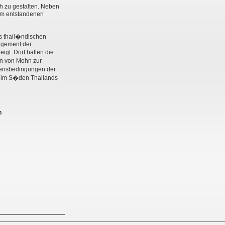
h zu gestalten. Neben
rum entstandenen
es thail�ndischen
gagement der
igt. Dort hatten die
n von Mohn zur
bensbedingungen der
n im S�den Thailands
h