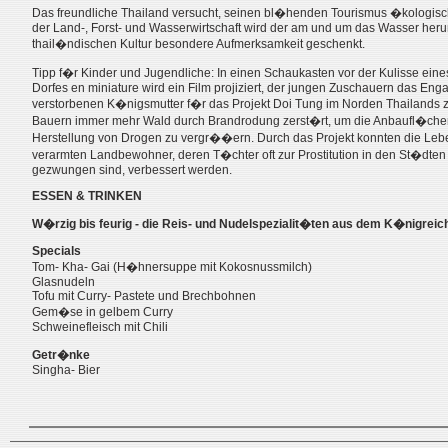
Das freundliche Thailand versucht, seinen bl�henden Tourismus �kologisc
der Land-, Forst- und Wasserwirtschaft wird der am und um das Wasser he
thail�ndischen Kultur besondere Aufmerksamkeit geschenkt.
Tipp f�r Kinder und Jugendliche: In einen Schaukasten vor der Kulisse ein
Dorfes en miniature wird ein Film projiziert, der jungen Zuschauern das En
verstorbenen K�nigsmutter f�r das Projekt Doi Tung im Norden Thailands ze
Bauern immer mehr Wald durch Brandrodung zerst�rt, um die Anbaufl�che
Herstellung von Drogen zu vergr��ern. Durch das Projekt konnten die Le
verarmten Landbewohner, deren T�chter oft zur Prostitution in den St�dte
gezwungen sind, verbessert werden.
ESSEN & TRINKEN
W�rzig bis feurig - die Reis- und Nudelspezialit�ten aus dem K�nigreic
Specials
Tom- Kha- Gai (H�hnersuppe mit Kokosnussmilch)
Glasnudeln
Tofu mit Curry- Pastete und Brechbohnen
Gem�se in gelbem Curry
Schweinefleisch mit Chili
Getr�nke
Singha- Bier