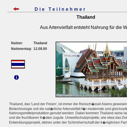
Die Teilnehmer
Thailand
Aus Artenvielfalt entsteht Nahrung für die W
Nation:
Thailand
Nationentag:
12.08.00
Thailand, das 'Land der Freien', ist immer die Reissch�ssel Asiens gewesen
Biotechnologie soll die nat�rliche Artenvielfalt f�r modernste und gleichzei
Nahrungsmittelproduktion genutzt werden. Dabei kommen Thailand seine land
und die fruchtbaren K�sten zugute. Umweltschutzprojekte, wie etwa das Do
Entwicklungsprojekt, stehen unter der Schirmherrschaft der k�niglichen Fami