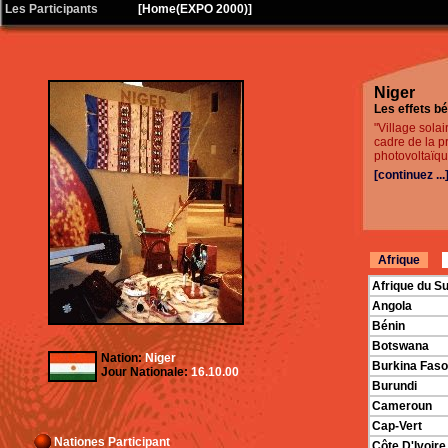
|
Les Participants
[
Home(EXPO 2000)
]
Niger
Les effets bé
"Village solai
cadre de la p
photovoltaïque
[continuez ...
Afrique
Afrique du S
Angola
Bénin
Botswana
Nation:
Niger
Burkina Faso
Jour Nationale:
16.10.00
Burundi
Cameroun
Cap-Vert
Nationes Participant
Côte D'Ivoire