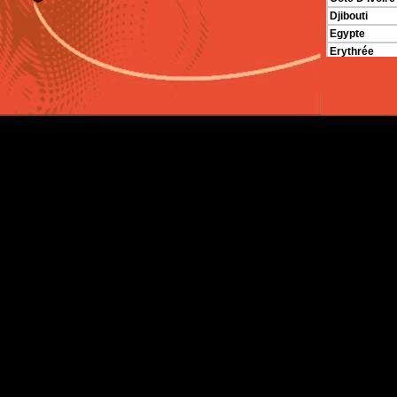
Djibouti
Egypte
Erythrée
Ethiopie
Gabon
Gambie
Ghana
Guinée
Guinée-Biss
Hall d'Afriqu
Kenya
Lesotho
Libye
Madagascar
Malawi
Mali
Maroc
Maurice
Mauritanie
Mozambique
Namibie
Niger